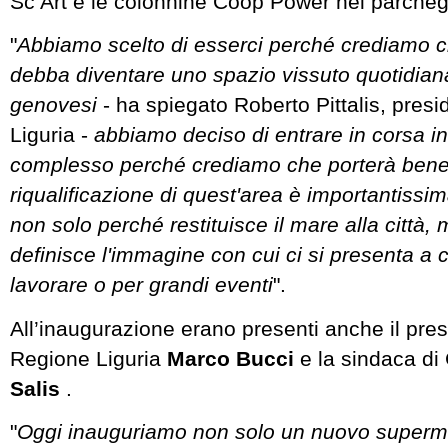
Sc’Art e le colonnine Coop Power nel parcheg
"
Abbiamo scelto di esserci perché crediamo ch
debba diventare uno spazio vissuto quotidiana
genovesi
- ha spiegato Roberto Pittalis, pres
Liguria -
abbiamo deciso di entrare in corsa i
complesso perché crediamo che porterà benefic
riqualificazione di quest'area è importantiss
non solo perché restituisce il mare alla città,
definisce l'immagine con cui ci si presenta a c
lavorare o per grandi eventi
".
All’inaugurazione erano presenti anche il pres
Regione Liguria
Marco Bucci
e la sindaca d
Salis
.
"
Oggi inauguriamo non solo un nuovo superm