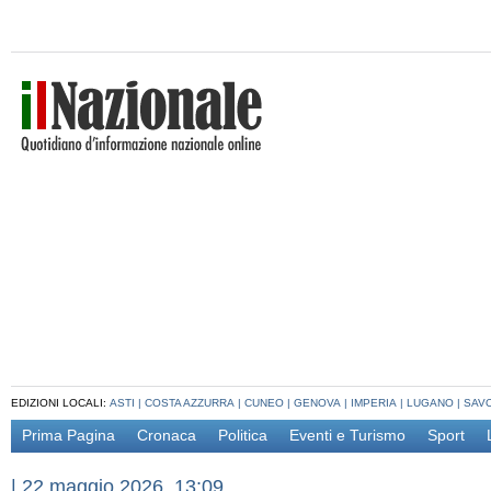
EDIZIONI LOCALI:
ASTI
|
COSTA AZZURRA
|
CUNEO
|
GENOVA
|
IMPERIA
|
LUGANO
|
SAV
Prima Pagina
Cronaca
Politica
Eventi e Turismo
Sport
|
22 maggio 2026, 13:09