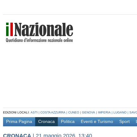
EDIZIONI LOCALI:
ASTI
|
COSTA AZZURRA
|
CUNEO
|
GENOVA
|
IMPERIA
|
LUGANO
|
SAV
Prima Pagina
Cronaca
Politica
Eventi e Turismo
Sport
CRONACA
|
21 maggio 2026, 13:40