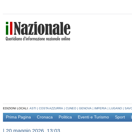
EDIZIONI LOCALI:
ASTI
|
COSTA AZZURRA
|
CUNEO
|
GENOVA
|
IMPERIA
|
LUGANO
|
SAV
Prima Pagina
Cronaca
Politica
Eventi e Turismo
Sport
|
20 maggio 2026, 13:03