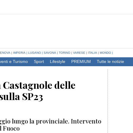
ENOVA
|
IMPERIA
|
LUGANO
|
SAVONA
|
TORINO
|
VARESE
|
ITALIA
|
MONDO
|
venti e Turismo
Sport
Lifestyle
PREMIUM
Tutte le notizie
a Castagnole delle
 sulla SP23
gio lungo la provinciale. Intervento
el Fuoco