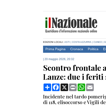
EDIZIONI LOCALI:
ASTI
|
COSTA AZZURRA
|
CUNEO
|
G
Prima Pagina
Cronaca
Politica
E
|
20 maggio 2026, 20:32
Scontro frontale 
Lanze: due i feriti
Condividi
Facebook
X
Print
WhatsApp
Email
Incidente nel tardo pomerig
di 118, elisoccorso e Vigili d