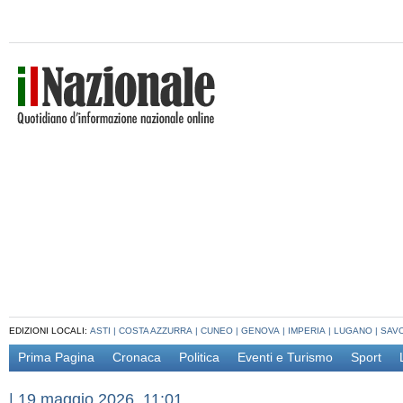
EDIZIONI LOCALI:
ASTI
|
COSTA AZZURRA
|
CUNEO
|
GENOVA
|
IMPERIA
|
LUGANO
|
SAV
Prima Pagina
Cronaca
Politica
Eventi e Turismo
Sport
|
19 maggio 2026, 11:01