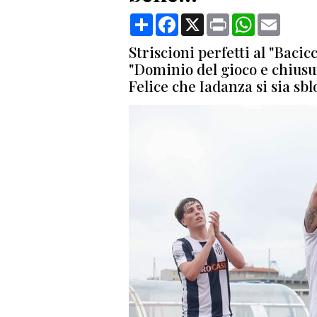
Condividi
Facebook
X
Print
WhatsApp
Email
Striscioni perfetti al "Bacic
"Dominio del gioco e chiusur
Felice che Iadanza si sia sbl