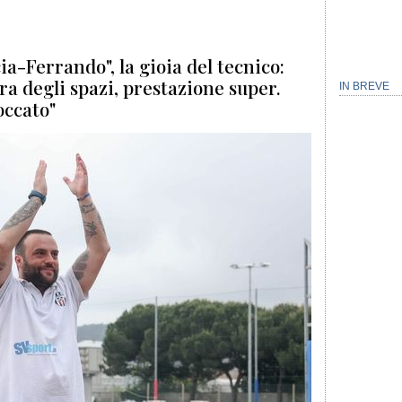
cia-Ferrando", la gioia del tecnico:
a degli spazi, prestazione super.
IN BREVE
occato"