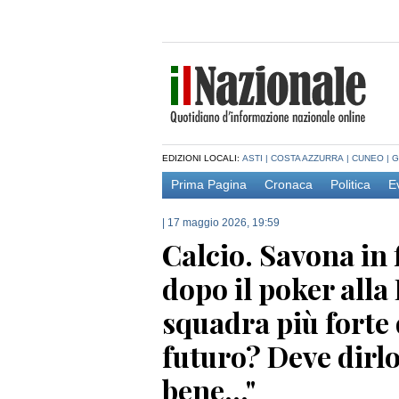
EDIZIONI LOCALI:
ASTI
|
COSTA AZZURRA
|
CUNEO
|
G
Prima Pagina
Cronaca
Politica
E
|
17 maggio 2026, 19:59
Calcio. Savona in 
dopo il poker alla 
squadra più forte 
futuro? Deve dirlo 
bene..."