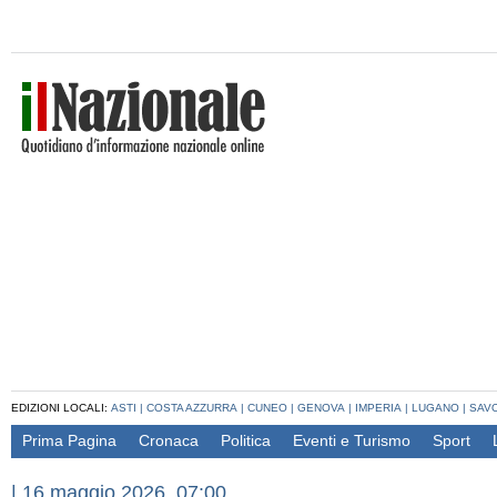
EDIZIONI LOCALI:
ASTI
|
COSTA AZZURRA
|
CUNEO
|
GENOVA
|
IMPERIA
|
LUGANO
|
SAV
Prima Pagina
Cronaca
Politica
Eventi e Turismo
Sport
|
16 maggio 2026, 07:00