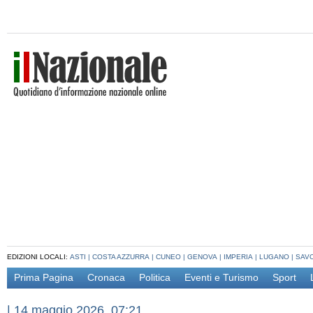
EDIZIONI LOCALI:
ASTI
|
COSTA AZZURRA
|
CUNEO
|
GENOVA
|
IMPERIA
|
LUGANO
|
SAV
Prima Pagina
Cronaca
Politica
Eventi e Turismo
Sport
|
14 maggio 2026, 07:21