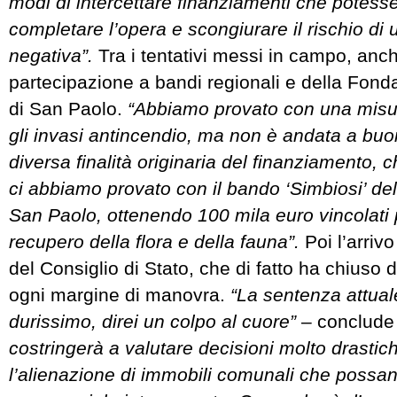
modi di intercettare finanziamenti che potesse
completare l’opera e scongiurare il rischio di
negativa”.
Tra i tentativi messi in campo, anch
partecipazione a bandi regionali e della Fo
di San Paolo.
“Abbiamo provato con una misur
gli invasi antincendio, ma non è andata a buon
diversa finalità originaria del finanziamento, c
ci abbiamo provato con il bando ‘Simbiosi’ de
San Paolo, ottenendo 100 mila euro vincolati 
recupero della flora e della fauna”.
Poi l’arriv
del Consiglio di Stato, che di fatto ha chiuso 
ogni margine di manovra.
“La sentenza attual
durissimo, direi un colpo al cuore”
– conclude 
costringerà a valutare decisioni molto drasti
l’alienazione di immobili comunali che possa