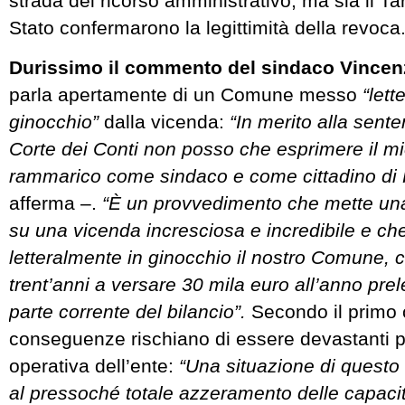
strada del ricorso amministrativo, ma sia il Tar
Stato confermarono la legittimità della revoca
Durissimo il commento del sindaco Vincen
parla apertamente di un Comune messo
“lett
ginocchio”
dalla vicenda:
“In merito alla sen
Corte dei Conti non posso che esprimere il m
rammarico come sindaco e come cittadino di
afferma –.
“È un provvedimento che mette una
su una vicenda incresciosa e incredibile e ch
letteralmente in ginocchio il nostro Comune, c
trent’anni a versare 30 mila euro all’anno prel
parte corrente del bilancio”.
Secondo il primo c
conseguenze rischiano di essere devastanti p
operativa dell’ente:
“Una situazione di questo
al pressoché totale azzeramento delle capacit