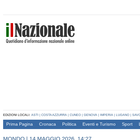
EDIZIONI LOCALI:
ASTI
|
COSTA AZZURRA
|
CUNEO
|
GENOVA
|
IMPERIA
|
LUGANO
|
SAV
Prima Pagina
Cronaca
Politica
Eventi e Turismo
Sport
MONDO
|
14 MAGGIO 2026, 14:27