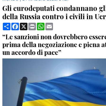
Gli eurodeputati condannano gli
della Russia contro i civili in Uc
Condividi
Facebook
X
Print
WhatsApp
Email
“Le sanzioni non dovrebbero esser
prima della negoziazione e piena a
un accordo di pace”