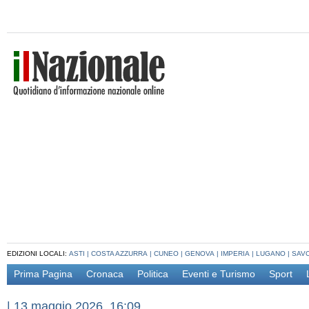
EDIZIONI LOCALI:
ASTI
|
COSTA AZZURRA
|
CUNEO
|
GENOVA
|
IMPERIA
|
LUGANO
|
SAV
Prima Pagina
Cronaca
Politica
Eventi e Turismo
Sport
|
13 maggio 2026, 16:09