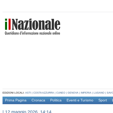
EDIZIONI LOCALI:
ASTI
|
COSTA AZZURRA
|
CUNEO
|
GENOVA
|
IMPERIA
|
LUGANO
|
SAV
Prima Pagina
Cronaca
Politica
Eventi e Turismo
Sport
|
12 maggio 2026, 14:14