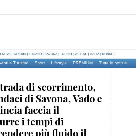
ENOVA
|
IMPERIA
|
LUGANO
|
SAVONA
|
TORINO
|
VARESE
|
ITALIA
|
MONDO
|
venti e Turismo
Sport
Lifestyle
PREMIUM
Tutte le notizie
strada di scorrimento,
indaci di Savona, Vado e
ncia faccia il
urre i tempi di
rendere più fluido il