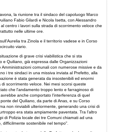
vona, la riunione tra il sindaco del capoluogo Marco
Quiliano Fabio Gilardi e Nicola Isetta, con Alessandro
n al centro i lavori sulla strada di scorrimento veloce che
rattutto nelle ultime ore.
ull'Aurelia tra Zinola e il territorio vadese e in Corso
ircuito viario.
ituazione di grave crisi viabilistica che si sta
 e Quiliano, già espressa dalle Organizzazioni
alle Amministrazioni comunali con numerose missive e da
o i tre sindaci in una missiva inviata al Prefetto, alla
uazione è stata generata da insostenibili ed enormi
da di scorrimento veloce. Nei mesi scorsi queste
iato che l'andamento troppo lento e farraginoso di
é, avrebbe anche comportato l'interferenza di quel
sul ponte del Quiliano, da parte di Anas, e su Corso
e ma non rinviabili ulteriormente, generando una crisi di
he purtroppo era stata ampiamente paventata. Tra l'altro
pi di Polizia locale dei tre Comuni chiamati ad una
co, difficilmente sostenibile nel tempo".