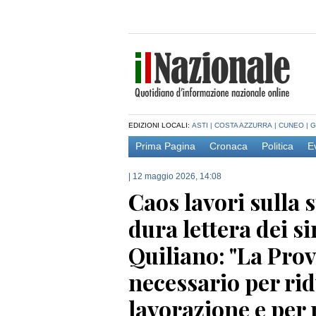
EDIZIONI LOCALI:
ASTI
|
COSTA AZZURRA
|
CUNEO
|
G
Prima Pagina
Cronaca
Politica
E
|
12 maggio 2026, 14:08
Caos lavori sulla 
dura lettera dei s
Quiliano: "La Provi
necessario per rid
lavorazione e per 