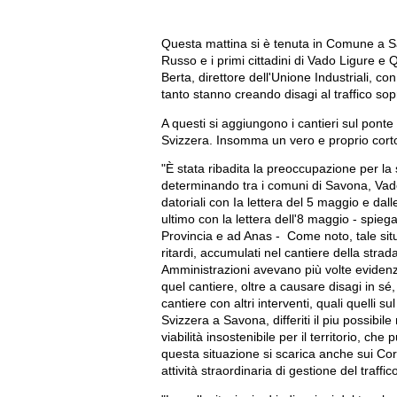
Questa mattina si è tenuta in Comune a Sa
Russo e i primi cittadini di Vado Ligure e 
Berta, direttore dell'Unione Industriali, co
tanto stanno creando disagi al traffico sop
A questi si aggiungono i cantieri sul ponte s
Svizzera. Insomma un vero e proprio cortoc
"È stata ribadita la preoccupazione per la s
determinando tra i comuni di Savona, Vado
datoriali con Ia lettera del 5 maggio e d
ultimo con la lettera dell'8 maggio - spiegan
Provincia e ad Anas - Come noto, tale sit
ritardi, accumulati nel cantiere della stra
Amministrazioni avevano più volte evidenz
quel cantiere, oltre a causare disagi in s
cantiere con altri interventi, quali quelli 
Svizzera a Savona, differiti il piu possibil
viabilità insostenibile per il territorio, c
questa situazione si scarica anche sui Cor
attività straordinaria di gestione del traffi