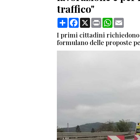
traffico"
Condividi
Facebook
X
Print
WhatsApp
Email
I primi cittadini richiedono
formulano delle proposte pe