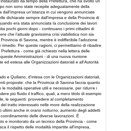
o, instaurato da tempo della Prefettura, che ha svolto un
ppo non sono state recepite adeguatamente della
ta dall'impresa un'istanza in cui vengono annunciate
elle dichiarate sempre dall'impresa e della Provincia di
 quando era stata annunciata Ia conclusione dei lavori
ta pochi giorni dopo - continuano i primi cittadini di
re che l'attuale gravissima crisi viabilistica non sia
Provincia di Savona, mentre è indifferibile l'adozione
i rimedio. Per queste ragioni, ci permettiamo di ribadire
Prefettura - come già richiesto nella lettera delle
di queste Amministrazioni - di una nuova riunione
olte ed estesa alle Organizzazioni datoriali e all'Autorità
do e Quiliano, d'intesa con le Organizzazioni datoriali,
nti proposte: che la Provincia di Savona faccia quanto
le modalità operative utili e necessarie, per ridurre i
ere più fluido il traffico, quali, a mero titolo di esempio
uale, le seguenti: provvedere al completamento
 del tratto interessato nelle more della realizzazione
ti ultimi anche in orario notturno; aumento degli addetti
e coordinamento delle diverse lavorazioni. È
ato e monitorato da un tecnico della Provincia - come
ca il rispetto delle modalità impartite all'impresa,