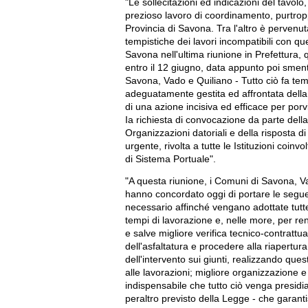
"Le sollecitazioni ed indicazioni del tavol
prezioso lavoro di coordinamento, purtro
Provincia di Savona. Tra l'altro è pervenu
tempistiche dei lavori incompatibili con qu
Savona nell'ultima riunione in Prefettura,
entro il 12 giugno, data appunto poi smenti
Savona, Vado e Quiliano - Tutto ciò fa teme
adeguatamente gestita ed affrontata della 
di una azione incisiva ed efficace per porv
Ia richiesta di convocazione da parte della 
Organizzazioni datoriali e della risposta 
urgente, rivolta a tutte le Istituzioni coinv
di Sistema Portuale".
"A questa riunione, i Comuni di Savona, Va
hanno concordato oggi di portare le segue
necessario affinché vengano adottate tutte 
tempi di lavorazione e, nelle more, per rend
e salve migliore verifica tecnico-contratt
dell'asfaltatura e procedere alla riapertura
dell'intervento sui giunti, realizzando ques
alle lavorazioni; migliore organizzazione 
indispensabile che tutto ciò venga presidi
peraltro previsto della Legge - che garantis