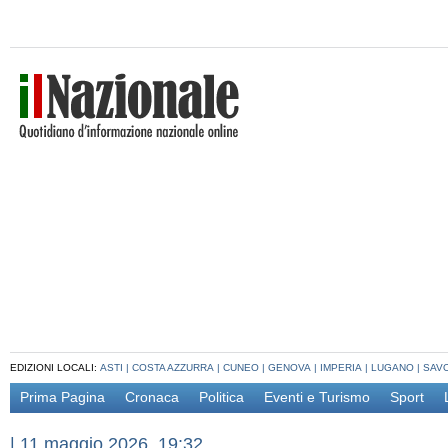
EDIZIONI LOCALI:
ASTI
|
COSTA AZZURRA
|
CUNEO
|
GENOVA
|
IMPERIA
|
LUGANO
|
SAV
Prima Pagina
Cronaca
Politica
Eventi e Turismo
Sport
|
11 maggio 2026, 19:32