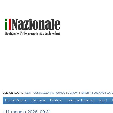
EDIZIONI LOCALI:
ASTI
|
COSTA AZZURRA
|
CUNEO
|
GENOVA
|
IMPERIA
|
LUGANO
|
SAV
Prima Pagina
Cronaca
Politica
Eventi e Turismo
Sport
|
11 maggio 2026, 09:31