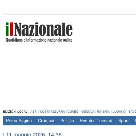
EDIZIONI LOCALI:
ASTI
|
COSTA AZZURRA
|
CUNEO
|
GENOVA
|
IMPERIA
|
LUGANO
|
SAV
Prima Pagina
Cronaca
Politica
Eventi e Turismo
Sport
|
11 maggio 2026, 14:38