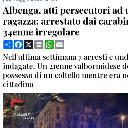
Albenga, atti persecutori ad
ragazza: arrestato dai carabi
34enne irregolare
Condividi
Facebook
X
Print
WhatsApp
Email
Nell'ultima settimana 7 arresti e un
indagate. Un 21enne valbormidese d
possesso di un coltello mentre era n
cittadino