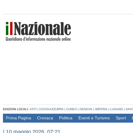
EDIZIONI LOCALI:
ASTI
|
COSTA AZZURRA
|
CUNEO
|
GENOVA
|
IMPERIA
|
LUGANO
|
SAV
Prima Pagina
Cronaca
Politica
Eventi e Turismo
Sport
|
10 maggio 2026, 07:21