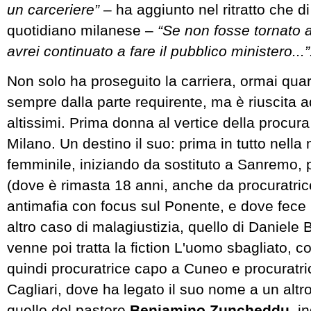
un carceriere”
– ha aggiunto nel ritratto che di l
quotidiano milanese –
“Se non fosse tornato 
avrei continuato a fare il pubblico ministero...”
Non solo ha proseguito la carriera, ormai qua
sempre dalla parte requirente, ma è riuscita ad 
altissimi. Prima donna al vertice della procura
Milano. Un destino il suo: prima in tutto nella 
femminile, iniziando da sostituto a Sanremo,
(dove è rimasta 18 anni, anche da procuratrice
antimafia con focus sul Ponente, e dove fece 
altro caso di malagiustizia, quello di Daniele B
venne poi tratta la fiction L'uomo sbagliato, c
quindi procuratrice capo a Cuneo e procuratri
Cagliari, dove ha legato il suo nome a un alt
quello del pastore
Beniamino Zuncheddu,
in