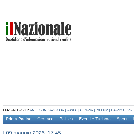
EDIZIONI LOCALI:
ASTI
|
COSTA AZZURRA
|
CUNEO
|
GENOVA
|
IMPERIA
|
LUGANO
|
SAV
Prima Pagina
Cronaca
Politica
Eventi e Turismo
Sport
|
09 maggio 2026, 17:45