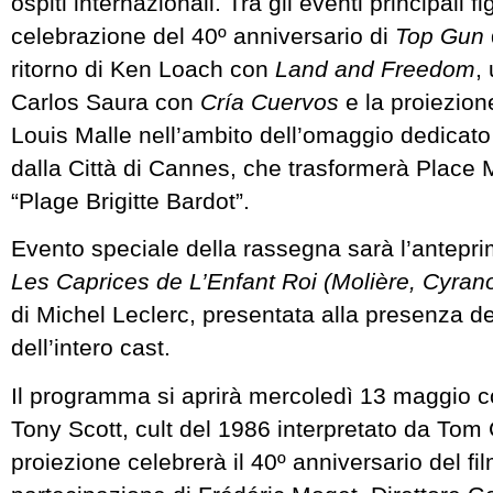
ospiti internazionali. Tra gli eventi principali f
celebrazione del 40º anniversario di
Top Gun
ritorno di Ken Loach con
Land and Freedom
,
Carlos Saura con
Cría Cuervos
e la proiezion
Louis Malle nell’ambito dell’omaggio dedicato 
dalla Città di Cannes, che trasformerà Place 
“Plage Brigitte Bardot”.
Evento speciale della rassegna sarà l’antepr
Les Caprices de L’Enfant Roi (Molière, Cyrano
di Michel Leclerc, presentata alla presenza de
dell’intero cast.
Il programma si aprirà mercoledì 13 maggio 
Tony Scott, cult del 1986 interpretato da Tom 
proiezione celebrerà il 40º anniversario del fi