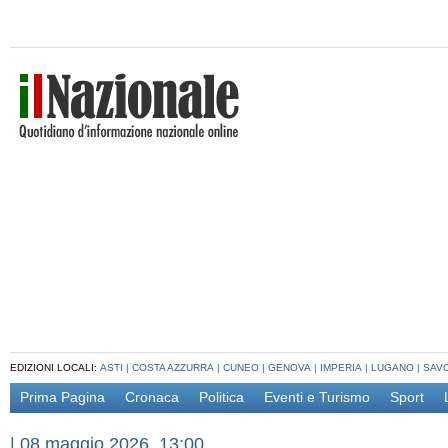
EDIZIONI LOCALI:
ASTI
|
COSTA AZZURRA
|
CUNEO
|
GENOVA
|
IMPERIA
|
LUGANO
|
SAV
Prima Pagina
Cronaca
Politica
Eventi e Turismo
Sport
|
08 maggio 2026, 13:00