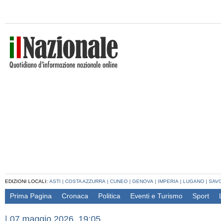
EDIZIONI LOCALI:
ASTI
|
COSTA AZZURRA
|
CUNEO
|
GENOVA
|
IMPERIA
|
LUGANO
|
SAV
Prima Pagina
Cronaca
Politica
Eventi e Turismo
Sport
|
07 maggio 2026, 19:05