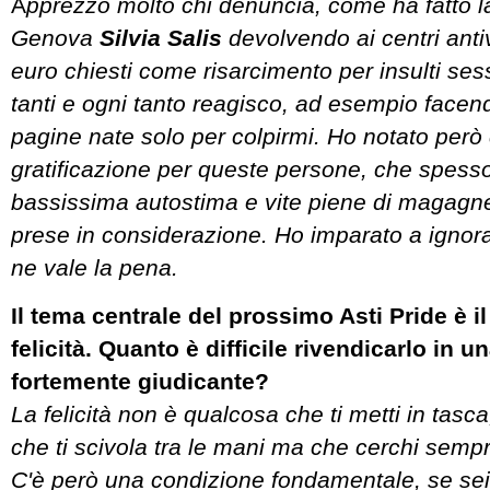
A
pprezzo molto chi denuncia, come ha fatto l
Genova
Silvia Salis
devolvendo ai centri ant
euro chiesti come risarcimento per insulti sess
tanti e ogni tanto reagisco, ad esempio face
pagine nate solo per colpirmi. Ho notato però
gratificazione per queste persone, che spes
bassissima autostima e vite piene di magagne
prese in considerazione. Ho imparato a ignor
ne vale la pena.
Il tema centrale del prossimo Asti Pride è il 
felicità. Quanto è difficile rivendicarlo in 
fortemente giudicante?
La felicità non è qualcosa che ti metti in tasc
che ti scivola tra le mani ma che cerchi sempr
C'è però una condizione fondamentale, se sei 