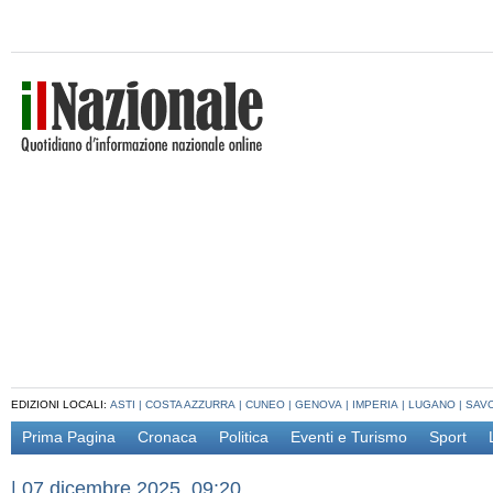
EDIZIONI LOCALI:
ASTI
|
COSTA AZZURRA
|
CUNEO
|
GENOVA
|
IMPERIA
|
LUGANO
|
SAV
Prima Pagina
Cronaca
Politica
Eventi e Turismo
Sport
|
07 dicembre 2025, 09:20