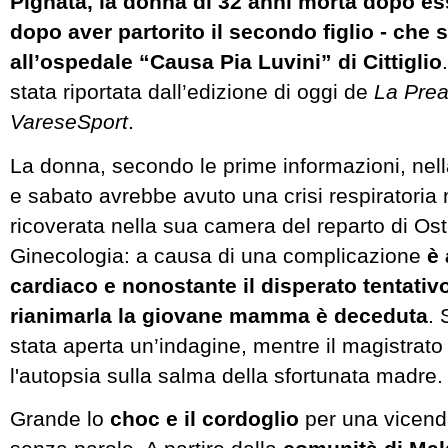
Pignata, la donna di 32 anni morta dopo es
dopo aver partorito il secondo figlio - che 
all’ospedale “Causa Pia Luvini” di Cittiglio
stata riportata dall’edizione di oggi de
La Pre
VareseSport
.
La donna, secondo le prime informazioni, nell
e sabato avrebbe avuto una crisi respiratoria 
ricoverata nella sua camera del reparto di Ost
Ginecologia: a causa di una complicazione
è 
cardiaco e nonostante il disperato tentativ
rianimarla la giovane mamma è deceduta
. 
stata aperta un’indagine, mentre il magistrato
l'autopsia sulla salma della sfortunata madre.
Grande lo
choc e il cordoglio
per una vicend