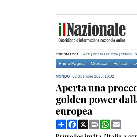
EDIZIONI LOCALI:
ASTI
|
COSTA AZZURRA
|
CUNEO
|
G
Prima Pagina
Cronaca
Politica
E
MONDO
|
03 dicembre 2025, 16:02
Aperta una proced
golden power dal
europea
Condividi
Facebook
X
Print
WhatsApp
Email
Bruxelles invita l’Italia a 