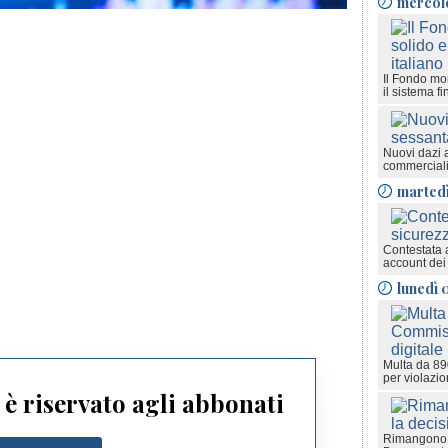
mercol
Il Fondo mon
il sistema fi
Nuovi dazi 
commerciali
marted
Contestata 
account dei
lunedì 
Multa da 89
per violazio
è riservato agli abbonati
Rimangono in