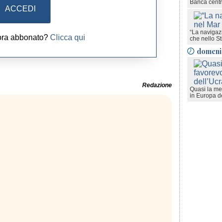
Banca cent
ACCEDI
“La navigaz
ora abbonato?
Clicca qui
che nello St
domeni
Redazione
Quasi la met
in Europa d