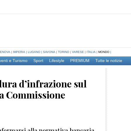
ENOVA
|
IMPERIA
|
LUGANO
|
SAVONA
|
TORINO
|
VARESE
|
ITALIA
|
MONDO
|
venti e Turismo
Sport
Lifestyle
PREMIUM
Tutte le notizie
ura d’infrazione sul
la Commissione
conformarsi alla normativa bancaria