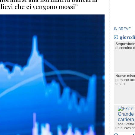
ilievi che ci vengono mossi”
IN BREVE
gioved
Sequestrate
di cocaina d
Nuove misur
persone accu
umani
Esce ‘Petal
un nuovo cap