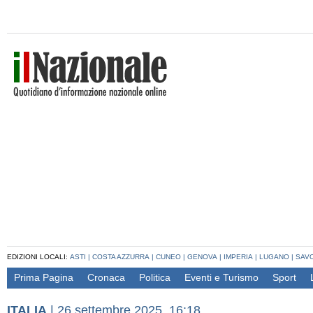
EDIZIONI LOCALI:
ASTI
|
COSTA AZZURRA
|
CUNEO
|
GENOVA
|
IMPERIA
|
LUGANO
|
SAV
Prima Pagina
Cronaca
Politica
Eventi e Turismo
Sport
ITALIA
|
26 settembre 2025, 16:18