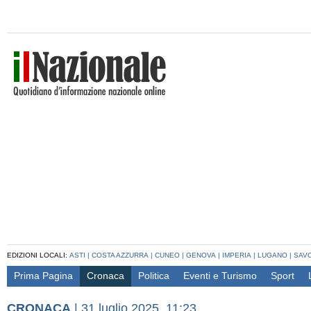
EDIZIONI LOCALI:
ASTI
|
COSTA AZZURRA
|
CUNEO
|
GENOVA
|
IMPERIA
|
LUGANO
|
SAV
Prima Pagina
Cronaca
Politica
Eventi e Turismo
Sport
CRONACA
|
31 luglio 2025, 11:23