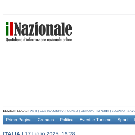
EDIZIONI LOCALI:
ASTI
|
COSTA AZZURRA
|
CUNEO
|
GENOVA
|
IMPERIA
|
LUGANO
|
SAV
Prima Pagina
Cronaca
Politica
Eventi e Turismo
Sport
ITALIA
|
17 luglio 2025, 16:28