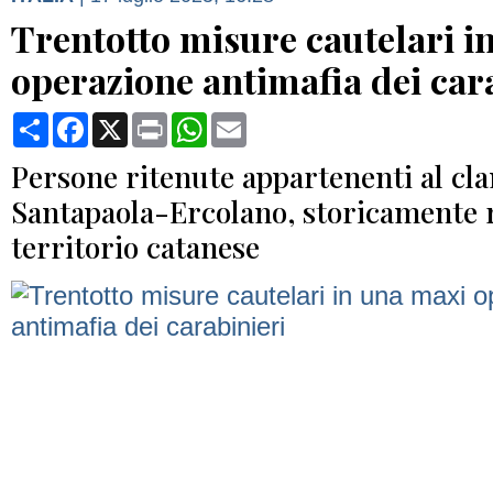
Trentotto misure cautelari i
operazione antimafia dei car
Condividi
Facebook
X
Print
WhatsApp
Email
Persone ritenute appartenenti al cla
Santapaola-Ercolano, storicamente r
territorio catanese