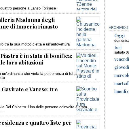
to quattro persone a Lanzo Torinese
alleria Madonna degli
0enne di Imperia rimasto
ARCHIVIO 2
Oggi
domenica
ntro tra la sua motocicletta e un’autovettura
Ieri
sabato 0
Piastra è in stato di bonifica:
venerdì
le loro abitazioni
gioved
un'ordinanza che vieta la percorrenza di tutta la
mercol
tto
marted
a Gavirate e Varese: tre
lunedì 
 via Del Chiostro. Una delle persone coinvolte è stata
...
presidenza e quattro liste per