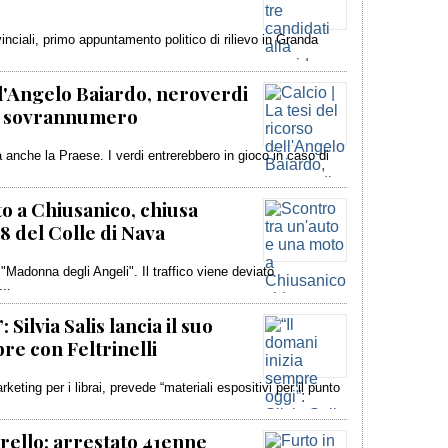
vinciali, primo appuntamento politico di rilievo in Granda
ell'Angelo Baiardo, neroverdi
in sovrannumero
anche la Praese. I verdi entrerebbero in gioco in caso di
o a Chiusanico, chiusa
 del Colle di Nava
a "Madonna degli Angeli". Il traffico viene deviato
..
Silvia Salis lancia il suo
bre con Feltrinelli
rketing per i librai, prevede “materiali espositivi per il punto
arello: arrestato 41enne