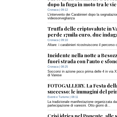
dopo la fuga in moto tra le vie 
Cronaca
| 09:12
L'intervento dei Carabinieri dopo la segnalazi
videosorveglianza
Truffa delle criptovalute in 
perde 17mila euro, due indaga
Cronaca
| 09:10
Altare: i carabinieri ricostruiscono il percors
Incidente nella notte a Besozz
fuori strada con l'auto e sfon
Cronaca
| 08:25
Soccorsi in azione poco prima delle 4 in via X
di Varese
FOTOGALLERY. La Festa della
successo: le immagini del pri
Eventi e Turismo
| 08:11
La tradizionale manifestazione organizzata dal
partecipazione di varesini. Otto giorni di...
Crisi idrica nel Ponente, alle