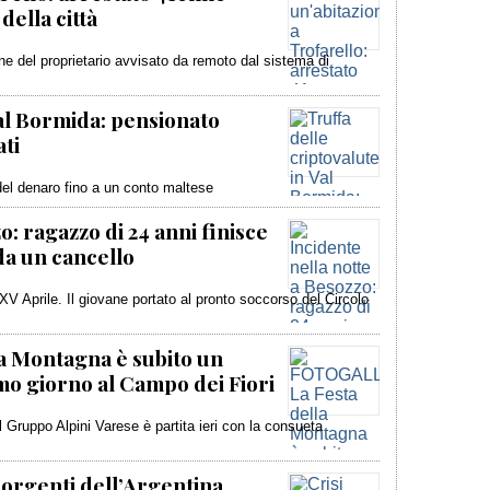
della città
one del proprietario avvisato da remoto dal sistema di
Val Bormida: pensionato
ti
o del denaro fino a un conto maltese
o: ragazzo di 24 anni finisce
da un cancello
XV Aprile. Il giovane portato al pronto soccorso del Circolo
 Montagna è subito un
mo giorno al Campo dei Fiori
 Gruppo Alpini Varese è partita ieri con la consueta
 sorgenti dell’Argentina