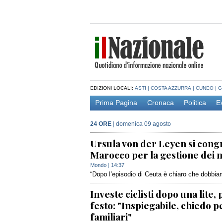
EDIZIONI LOCALI:
ASTI
|
COSTA AZZURRA
|
CUNEO
|
G
Prima Pagina
Cronaca
Politica
E
24 ORE
|
domenica 09 agosto
Ursula von der Leyen si cong
Marocco per la gestione dei 
Mondo
| 14:37
“Dopo l’episodio di Ceuta è chiaro che dobbiamo 
Investe ciclisti dopo una lite,
festo: "Inspiegabile, chiedo p
familiari"