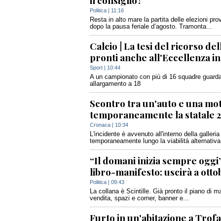
il consiglio?
Politica
| 11:16
Resta in alto mare la partita delle elezioni pro
dopo la pausa feriale d’agosto. Tramonta...
Calcio | La tesi del ricorso d
pronti anche all'Eccellenza 
Sport
| 10:44
A un campionato con più di 16 squadre guarda 
allargamento a 18
Scontro tra un'auto e una mot
temporaneamente la statale 28
Cronaca
| 10:34
L'incidente è avvenuto all'interno della galleri
temporaneamente lungo la viabilità alternativa.
“Il domani inizia sempre oggi”: 
libro-manifesto: uscirà a otto
Politica
| 09:43
La collana è Scintille. Già pronto il piano di ma
vendita, spazi e corner, banner e...
Furto in un'abitazione a Trof