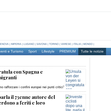
ENOVA
|
IMPERIA
|
LUGANO
|
SAVONA
|
TORINO
|
VARESE
|
ITALIA
|
MONDO
|
venti e Turismo
Sport
Lifestyle
PREMIUM
Tutte le notizie
ratula con Spagna e
migranti
rafforzare i confini europei nei punti critici”
 parla il 73enne autore del
erdono a feriti e loro