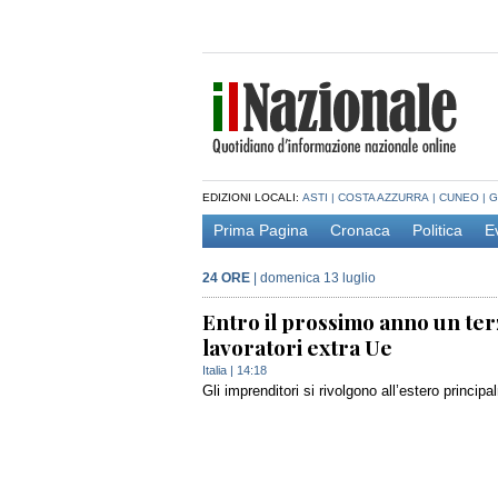
EDIZIONI LOCALI:
ASTI
|
COSTA AZZURRA
|
CUNEO
|
G
Prima Pagina
Cronaca
Politica
E
24 ORE
|
domenica 13 luglio
Entro il prossimo anno un te
lavoratori extra Ue
Italia
| 14:18
Gli imprenditori si rivolgono all’estero princip