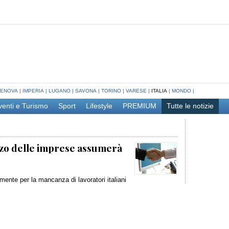
ENOVA
|
IMPERIA
|
LUGANO
|
SAVONA
|
TORINO
|
VARESE
|
ITALIA
|
MONDO
|
venti e Turismo
Sport
Lifestyle
PREMIUM
Tutte le notizie
rzo delle imprese assumerà
almente per la mancanza di lavoratori italiani