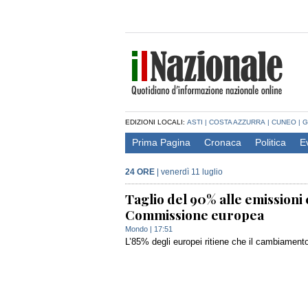
EDIZIONI LOCALI:
ASTI
|
COSTA AZZURRA
|
CUNEO
|
G
Prima Pagina
Cronaca
Politica
E
24 ORE
|
venerdì 11 luglio
Taglio del 90% alle emissioni 
Commissione europea
Mondo
| 17:51
L’85% degli europei ritiene che il cambiament