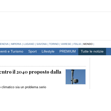
ENOVA
|
IMPERIA
|
LUGANO
|
SAVONA
|
TORINO
|
VARESE
|
ITALIA
|
MONDO
|
venti e Turismo
Sport
Lifestyle
PREMIUM
Tutte le notizie
entro il 2040 proposto dalla
o climatico sia un problema serio