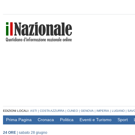
EDIZIONI LOCALI:
ASTI
|
COSTA AZZURRA
|
CUNEO
|
GENOVA
|
IMPERIA
|
LUGANO
|
SAV
Prima Pagina
Cronaca
Politica
Eventi e Turismo
Sport
24 ORE
|
sabato 28 giugno