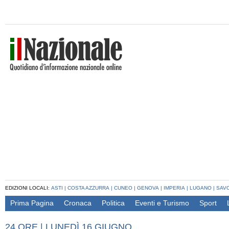
EDIZIONI LOCALI:
ASTI
|
COSTA AZZURRA
|
CUNEO
|
GENOVA
|
IMPERIA
|
LUGANO
|
SAV
Prima Pagina
Cronaca
Politica
Eventi e Turismo
Sport
24 ORE
|
LUNEDÌ 16 GIUGNO