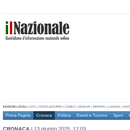
EDIZIONI LOCALI:
ASTI
|
COSTA AZZURRA
|
CUNEO
|
GENOVA
|
IMPERIA
|
LUGANO
|
SAV
Prima Pagina
Cronaca
Politica
Eventi e Turismo
Sport
CRONACA
|
13 giugno 2025, 12:03