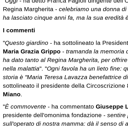
"
Oggi
- ha detto Franca Fagioli dirigente dell’
Regina Margherita -
celebriamo una donna di 
ha lasciato cinque anni fa, ma la sua eredità
I commenti
"
Questo giardino
- ha sottolineato la Presiden
Maria Grazia Grippo
-
tramanda la memoria 
ha dato tanto al Regina Margherita, per offrir
nella malattia
". "
Ogni favola ha un lieto fine: q
storia è "Maria Teresa Lavazza benefattrice d
sottolineato il presidente della Circoscrizione
Miano
.
"
È commovente
- ha commentato
Giuseppe 
presidente dell'omonima fondazione -
sentire 
sull'operato di nostra mamma: dà il senso di af