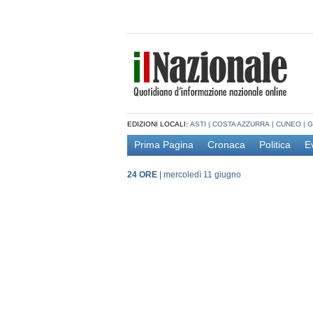
EDIZIONI LOCALI:
ASTI
|
COSTA AZZURRA
|
CUNEO
|
G
Prima Pagina
Cronaca
Politica
E
24 ORE
|
mercoledì 11 giugno