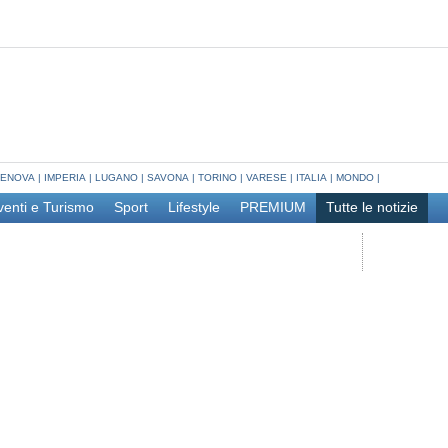
ENOVA
|
IMPERIA
|
LUGANO
|
SAVONA
|
TORINO
|
VARESE
|
ITALIA
|
MONDO
|
venti e Turismo
Sport
Lifestyle
PREMIUM
Tutte le notizie