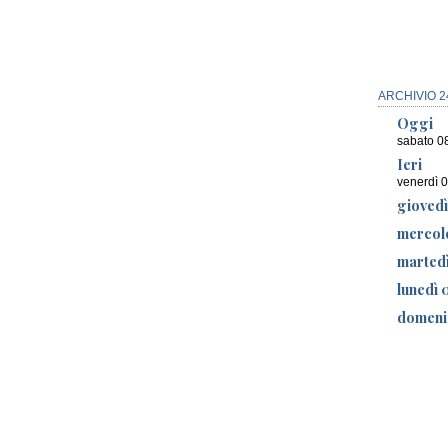
ARCHIVIO 2
Oggi
sabato 0
Ieri
venerdì 
gioved
mercol
marted
lunedì 
domeni