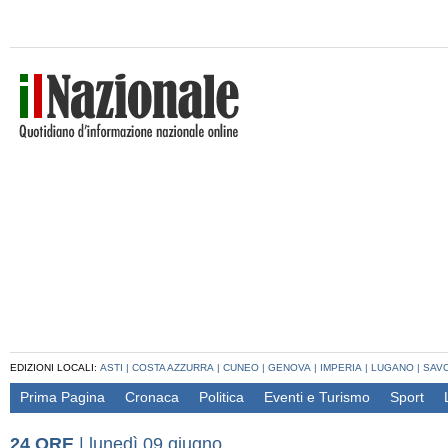
EDIZIONI LOCALI:
ASTI
|
COSTA AZZURRA
|
CUNEO
|
GENOVA
|
IMPERIA
|
LUGANO
|
SAV
Prima Pagina
Cronaca
Politica
Eventi e Turismo
Sport
24 ORE
|
lunedì 09 giugno