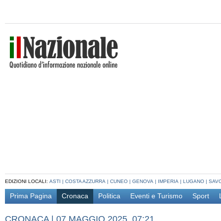
EDIZIONI LOCALI:
ASTI
|
COSTA AZZURRA
|
CUNEO
|
GENOVA
|
IMPERIA
|
LUGANO
|
SAV
Prima Pagina
Cronaca
Politica
Eventi e Turismo
Sport
CRONACA
|
07 MAGGIO 2025, 07:21