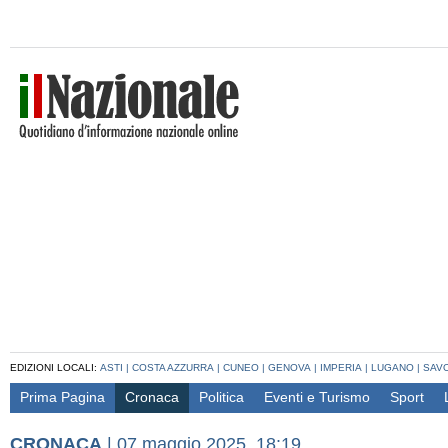
EDIZIONI LOCALI:
ASTI
|
COSTA AZZURRA
|
CUNEO
|
GENOVA
|
IMPERIA
|
LUGANO
|
SAV
Prima Pagina
Cronaca
Politica
Eventi e Turismo
Sport
CRONACA
|
07 maggio 2025, 18:19