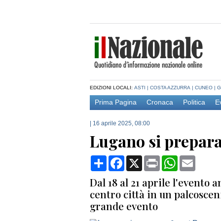
EDIZIONI LOCALI:
ASTI
|
COSTA AZZURRA
|
CUNEO
|
G
Prima Pagina
Cronaca
Politica
E
|
16 aprile 2025, 08:00
Lugano si prepara 
Condividi
Facebook
X
Print
WhatsApp
Email
Dal 18 al 21 aprile l'evento
centro città in un palcosce
grande evento