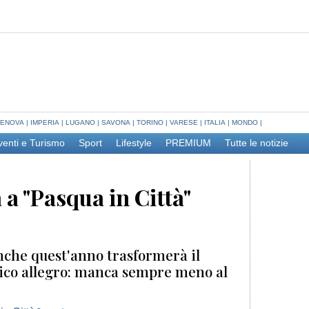
ENOVA
|
IMPERIA
|
LUGANO
|
SAVONA
|
TORINO
|
VARESE
|
ITALIA
|
MONDO
|
venti e Turismo
Sport
Lifestyle
PREMIUM
Tutte le notizie
a "Pasqua in Città"
 anche quest'anno trasformerà il
nico allegro: manca sempre meno al