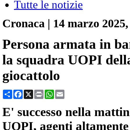
Tutte le notizie
Cronaca
|
14 marzo 2025,
Persona armata in ba
la squadra UOPI della
giocattolo
Condividi
Facebook
X
Print
WhatsApp
Email
E' successo nella mattin
UOPI, agenti altamente 