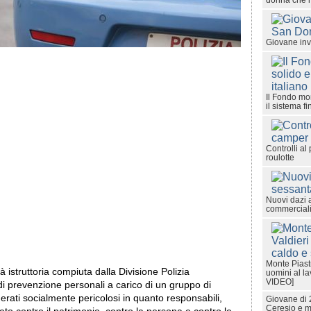
donna che ha
Giovane inv
Il Fondo mon
il sistema fi
Controlli al
roulotte
Nuovi dazi 
commerciali
Monte Piastr
tà istruttoria compiuta dalla Divisione Polizia
uomini al la
VIDEO]
di prevenzione personali a carico di un gruppo di
rati socialmente pericolosi in quanto responsabili,
Giovane di 2
Ceresio e 