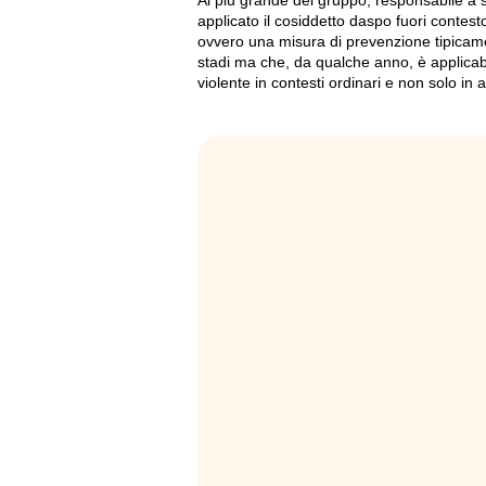
Al più grande del gruppo, responsabile a s
applicato il cosiddetto daspo fuori contesto
ovvero una misura di prevenzione tipicame
stadi ma che, da qualche anno, è applicabi
violente in contesti ordinari e non sol