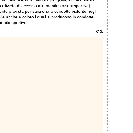
ua volta di episodi ancora più gravi, il Questore ha
 (divieto di accesso alle manifestazioni sportive),
nte prevista per sanzionare condotte violente negli
le anche a coloro i quali si producono in condotte
o in ambito sportivo.
C.S.