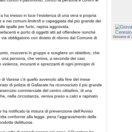
eato contro il patrimonio, contro la persona e contro le
ura ha messo in luce l’esistenza di una vera e propria
e e nei comuni limitrofi e capeggiata dal più grande dei
alle spalle per furto, rapina aggravata,
facenti e porto di oggetti atti ad offendere nonché
Giovane di 
i via obbligatorio con divieto di ritorno dal Comune di
unto, muoversi in gruppo e scegliere un obiettivo, che
 una persona, che veniva, a seconda dei casi,
violenza, incuranti e sprezzanti di ogni principio di
ato di Varese c'è quello avvenuto alla fine del mese
to di polizia di Gallarate ha riconosciuto il più grande
 esercizio commerciale del centro cittadino, di una
e, nella circostanza, veniva preso a calci e rapinato
e ha notificato la misura di prevenzione dell’Avviso
otta conforme alla legge, pena l’aggravamento delle
condotte delittuose.