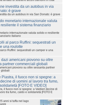
 tentato di sottrarre alcuni bambini in città
estita da un autobus in via San Donato: è grave
etario internazionale valuta solido e resiliente
nanziario italiano
 parco Ruffini: sequestrati un camper e una
americani piovono su oltre sessanta partner
 globali
a, il fuoco non si spegne: a Valdieri decine di
voro tra fumo, caldo e solidarietà [FOTO E
5 anni si tuffa nel lago
muore