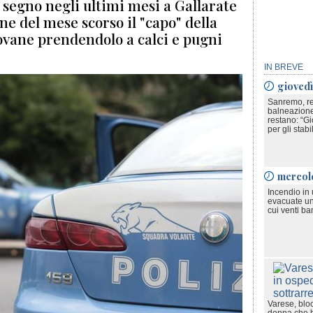
a segno negli ultimi mesi a Gallarate
ne del mese scorso il "capo" della
ovane prendendolo a calci e pugni
IN BREVE
gioved
Sanremo, rev
balneazione
restano: “Gio
per gli stabi
mercol
Incendio in
evacuate un
cui venti ba
Varese, bloc