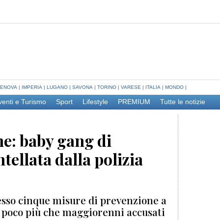
ENOVA
|
IMPERIA
|
LUGANO
|
SAVONA
|
TORINO
|
VARESE
|
ITALIA
|
MONDO
|
venti e Turismo
Sport
Lifestyle
PREMIUM
Tutte le notizie
ine: baby gang di
ellata dalla polizia
esso cinque misure di prevenzione a
zi poco più che maggiorenni accusati