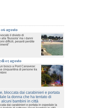
ì 06 agosto
ocato il divieto di
 alla 'Bussola' ma i danni
rni difficili, pesanti perdite
limenti”
edì 05 agosto
 un bosco a Pont Canavese:
a cinquantina di persone tra
mbini
cata dai carabinieri e portata in ospedale la