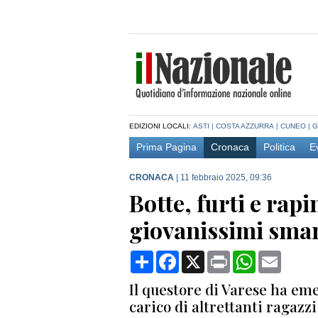
EDIZIONI LOCALI:
ASTI
|
COSTA AZZURRA
|
CUNEO
|
G
Prima Pagina
Cronaca
Politica
E
CRONACA
|
11 febbraio 2025, 09:36
Botte, furti e rap
giovanissimi smant
Condividi
Facebook
X
Print
WhatsApp
Email
Il questore di Varese ha em
carico di altrettanti ragaz