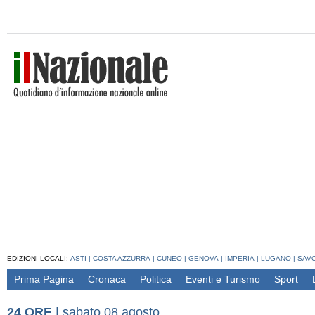
EDIZIONI LOCALI:
ASTI
|
COSTA AZZURRA
|
CUNEO
|
GENOVA
|
IMPERIA
|
LUGANO
|
SAV
Prima Pagina
Cronaca
Politica
Eventi e Turismo
Sport
24 ORE
|
sabato 08 agosto