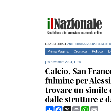
EDIZIONI LOCALI:
ASTI
|
COSTA AZZURRA
|
CUNEO
|
G
Prima Pagina
Cronaca
Politica
E
|
29 novembre 2024, 11:25
Calcio, San Franc
fulmine per Alessi
trovare un simile
dalle strutture e d
Condividi
Facebook
X
Print
WhatsApp
Email