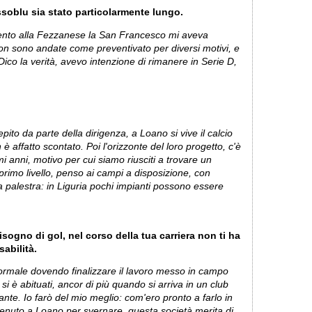
ssoblu sia stato particolarmente lungo.
imento alla Fezzanese la San Francesco mi aveva
non sono andate come preventivato per diversi motivi, e
 Dico la verità, avevo intenzione di rimanere in Serie D,
ito da parte della dirigenza, a Loano si vive il calcio
è affatto scontato. Poi l'orizzonte del loro progetto, c'è
mi anni, motivo per cui siamo riusciti a trovare un
 primo livello, penso ai campi a disposizione, con
la palestra: in Liguria pochi impianti possono essere
gno di gol, nel corso della tua carriera non ti ha
abilità.
ormale dovendo finalizzare il lavoro messo in campo
si è abituati, ancor di più quando si arriva in un club
nte. Io farò del mio meglio: com'ero pronto a farlo in
venuto a Loano per svernare, questa società merita di