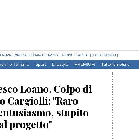
ENOVA
|
IMPERIA
|
LUGANO
|
SAVONA
|
TORINO
|
VARESE
|
ITALIA
|
MONDO
|
venti e Turismo
Sport
Lifestyle
PREMIUM
Tutte le notizie
esco Loano. Colpo di
o Cargiolli: "Raro
 entusiasmo, stupito
al progetto"