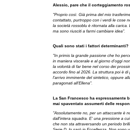
Alessio, pare che il corteggiamento ro
"Proprio così. Già prima del mio trasfer
contattato, purtroppo con i verdi le cose 
la società rossoblu è ritornata alla carica.
ma sono riusciti a farmi cambiare idea".
Quali sono stati i fattori determinanti?
"In primis la grande passione che ho percep
in maniera viscerale e al giorno d'oggi non 
la volontà di far bene nel corso dei prossi
accordo fino al 2026. La struttura poi è di
l'arrivo imminente del sintetico, oppure al
paragonati all'Ellena".
La San Francesco ha espressamente biso
mai spaventato assumerti delle respons
"Assolutamente no, per un attaccante è n
dall'intera squadra. E' una pressione a cui 
che non sta attraversando un periodo brilla
Serie D, lo sarò in Eccellenza. Non sono 