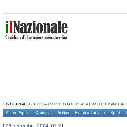
EDIZIONI LOCALI:
ASTI
|
COSTA AZZURRA
|
CUNEO
|
GENOVA
|
IMPERIA
|
LUGANO
|
SAV
Prima Pagina
Cronaca
Politica
Eventi e Turismo
Sport
|
28 settembre 2024, 07:21