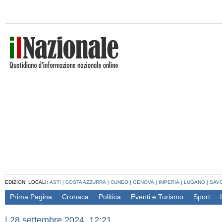
EDIZIONI LOCALI:
ASTI
|
COSTA AZZURRA
|
CUNEO
|
GENOVA
|
IMPERIA
|
LUGANO
|
SAV
Prima Pagina
Cronaca
Politica
Eventi e Turismo
Sport
|
28 settembre 2024, 12:21