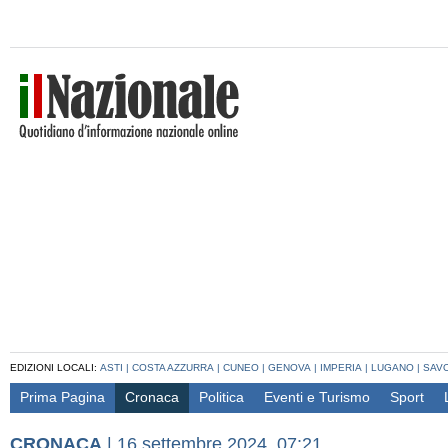
EDIZIONI LOCALI:
ASTI
|
COSTA AZZURRA
|
CUNEO
|
GENOVA
|
IMPERIA
|
LUGANO
|
SAV
Prima Pagina
Cronaca
Politica
Eventi e Turismo
Sport
CRONACA
|
16 settembre 2024, 07:21