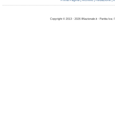
Prima Pagina
|
Archivio
|
Redazione
|
I
Copyright © 2013 - 2026 IlNazionale.it - Partita Iva