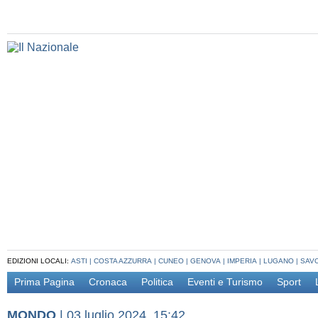
EDIZIONI LOCALI:
ASTI
|
COSTA AZZURRA
|
CUNEO
|
GENOVA
|
IMPERIA
|
LUGANO
|
SAV
Prima Pagina
Cronaca
Politica
Eventi e Turismo
Sport
MONDO
|
03 luglio 2024, 15:42