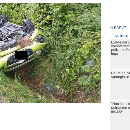
IN BREVE
sabato
Evade dal ca
volontariato
polizia in 
fuga
Paura nei v
spranghe e 
"Non lo dic
potremmo ess
incubo"