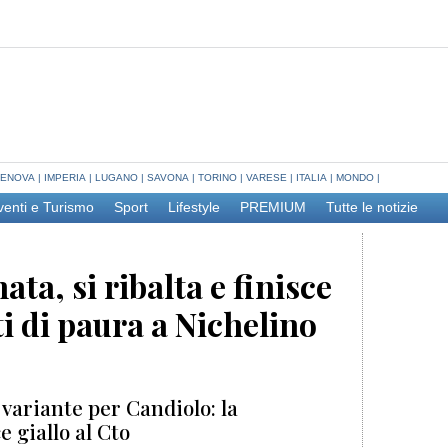
ENOVA
|
IMPERIA
|
LUGANO
|
SAVONA
|
TORINO
|
VARESE
|
ITALIA
|
MONDO
|
venti e Turismo
Sport
Lifestyle
PREMIUM
Tutte le notizie
ta, si ribalta e finisce
i di paura a Nichelino
 variante per Candiolo: la
 giallo al Cto