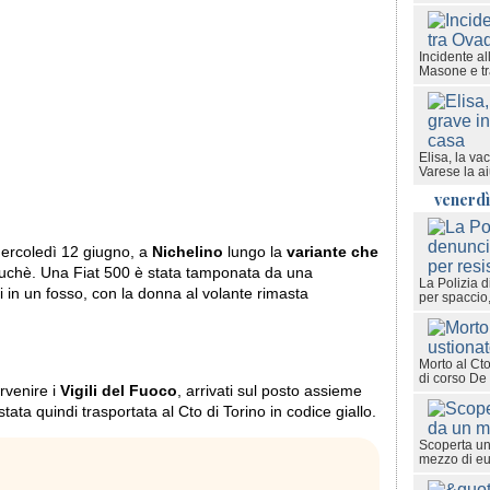
Incidente al
Masone e traf
Elisa, la v
Varese la ai
venerdì
mercoledì 12 giugno, a
Nichelino
lungo la
variante che
ouchè. Una Fiat 500 è stata tamponata da una
La Polizia d
i in un fosso, con la donna al volante rimasta
per spaccio,
Morto al Cto
di corso De
ervenire i
Vigili del Fuoco
, arrivati sul posto assieme
 stata quindi trasportata al Cto di Torino in codice giallo.
Scoperta una
mezzo di e