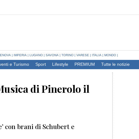
ENOVA
|
IMPERIA
|
LUGANO
|
SAVONA
|
TORINO
|
VARESE
|
ITALIA
|
MONDO
|
venti e Turismo
Sport
Lifestyle
PREMIUM
Tutte le notizie
usica di Pinerolo il
s
e’ con brani di Schubert e