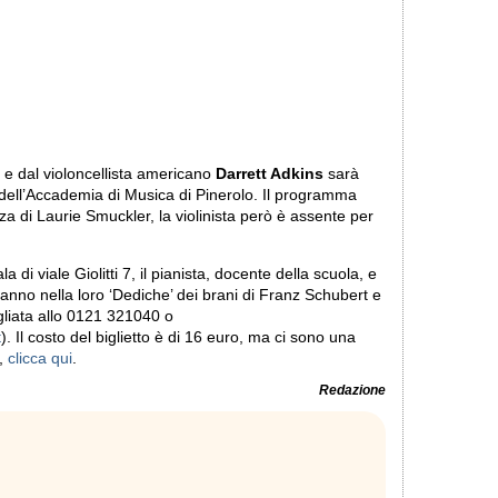
e dal violoncellista americano
Darrett Adkins
sarà
ell’Accademia di Musica di Pinerolo. Il programma
a di Laurie Smuckler, la violinista però è assente per
ala di viale Giolitti 7, il pianista, docente della scuola, e
rranno nella loro ‘Dediche’ dei brani di Franz Schubert e
liata allo 0121 321040 o
t
). Il costo del biglietto è di 16 euro, ma ci sono una
i,
clicca qui
.
Redazione