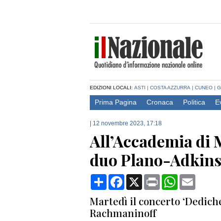
EDIZIONI LOCALI:
ASTI
|
COSTA AZZURRA
|
CUNEO
|
G
Prima Pagina
Cronaca
Politica
E
|
12 novembre 2023, 17:18
All’Accademia di M
duo Plano-Adkin
Condividi
Facebook
X
Print
WhatsApp
Email
Martedì il concerto ‘Dedich
Rachmaninoff