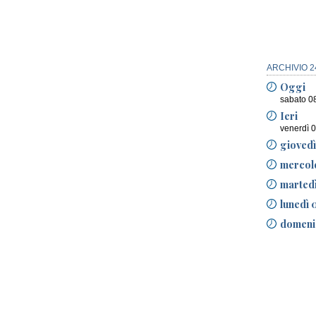
ARCHIVIO 2
Oggi
sabato 0
Ieri
venerdì 
gioved
mercol
marted
lunedì 
domeni