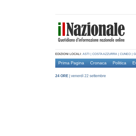
EDIZIONI LOCALI:
ASTI
|
COSTA AZZURRA
|
CUNEO
|
G
Prima Pagina
Cronaca
Politica
E
24 ORE
|
venerdì 22 settembre