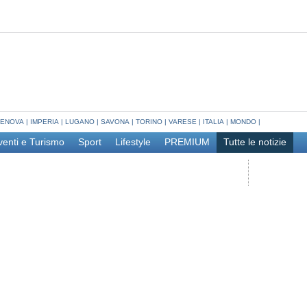
ENOVA
|
IMPERIA
|
LUGANO
|
SAVONA
|
TORINO
|
VARESE
|
ITALIA
|
MONDO
|
venti e Turismo
Sport
Lifestyle
PREMIUM
Tutte le notizie