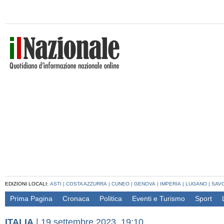
EDIZIONI LOCALI:
ASTI
|
COSTA AZZURRA
|
CUNEO
|
GENOVA
|
IMPERIA
|
LUGANO
|
SAV
Prima Pagina
Cronaca
Politica
Eventi e Turismo
Sport
ITALIA
|
19 settembre 2023, 19:10