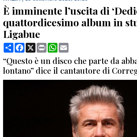
È imminente l’uscita di ‘Dedic
quattordicesimo album in st
Ligabue
Condividi
Facebook
X
Print
WhatsApp
Email
“Questo è un disco che parte da abb
lontano” dice il cantautore di Corre