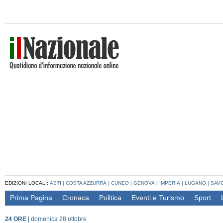
EDIZIONI LOCALI:
ASTI
|
COSTA AZZURRA
|
CUNEO
|
GENOVA
|
IMPERIA
|
LUGANO
|
SAV
Prima Pagina
Cronaca
Politica
Eventi e Turismo
Sport
24 ORE
|
domenica 28 ottobre