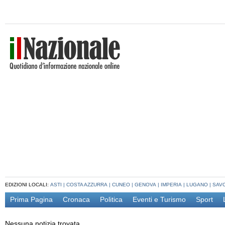
EDIZIONI LOCALI:
ASTI
|
COSTA AZZURRA
|
CUNEO
|
GENOVA
|
IMPERIA
|
LUGANO
|
SAV
Prima Pagina
Cronaca
Politica
Eventi e Turismo
Sport
Nessuna notizia trovata.