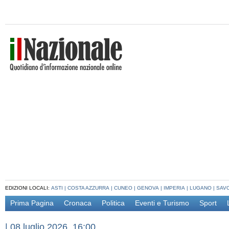
EDIZIONI LOCALI:
ASTI
|
COSTA AZZURRA
|
CUNEO
|
GENOVA
|
IMPERIA
|
LUGANO
|
SAV
Prima Pagina
Cronaca
Politica
Eventi e Turismo
Sport
|
08 luglio 2026, 16:00