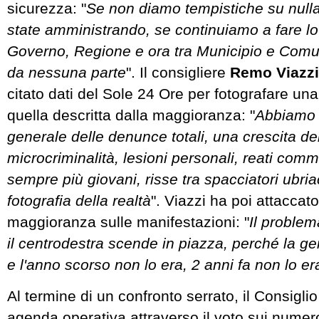
sicurezza: "
Se non diamo tempistiche su null
state amministrando, se continuiamo a fare lo 
Governo, Regione e ora tra Municipio e Com
da nessuna parte
". Il consigliere
Remo Viazz
citato dati del Sole 24 Ore per fotografare una
quella descritta dalla maggioranza: "
Abbiamo
generale delle denunce totali, una crescita de
microcriminalità, lesioni personali, reati com
sempre più giovani, risse tra spacciatori ubria
fotografia della realtà
". Viazzi ha poi attaccato
maggioranza sulle manifestazioni: "
Il proble
il centrodestra scende in piazza, perché la g
e l'anno scorso non lo era, 2 anni fa non lo er
Al termine di un confronto serrato, il Consiglio
agenda operativa attraverso il voto sui numero