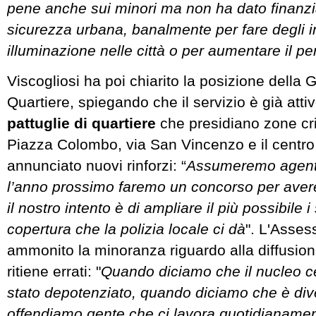
pene anche sui minori ma non ha dato finanzi
sicurezza urbana, banalmente per fare degli i
illuminazione nelle città o per aumentare il p
Viscogliosi ha poi chiarito la posizione della G
Quartiere, spiegando che il servizio è già atti
pattuglie di quartiere
che presidiano zone cr
Piazza Colombo, via San Vincenzo e il centro 
annunciato nuovi rinforzi: “
Assumeremo agenti 
l’anno prossimo faremo un concorso per aver
il nostro intento è di ampliare il più possibile i 
copertura che la polizia locale ci dà
". L'Asses
ammonito la minoranza riguardo alla diffusion
ritiene errati: "
Quando diciamo che il nucleo ce
stato depotenziato, quando diciamo che è dive
offendiamo gente che ci lavora quotidianamen